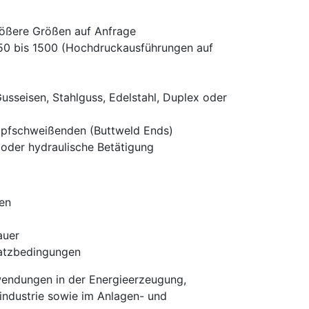
Re
rößere Größen auf Anfrage
50 bis 1500 (Hochdruckausführungen auf
usseisen, Stahlguss, Edelstahl, Duplex oder
pfschweißenden (Buttweld Ends)
 oder hydraulische Betätigung
en
auer
satzbedingungen
nwendungen in der Energieerzeugung,
ndustrie sowie im Anlagen- und