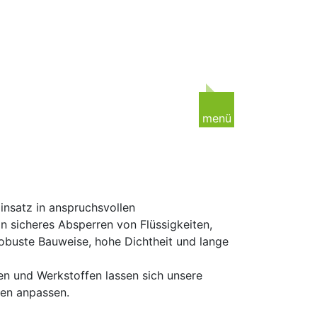
Next
menü
High Per
Industriea
insatz in anspruchsvollen
Mas
n sicheres Absperren von Flüssigkeiten,
Bearbeitun
obuste Bauweise, hohe Dichtheit und lange
Industri
n und Werkstoffen lassen sich unsere
Prob
gen anpassen.